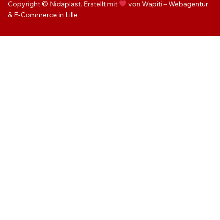
Copyright © Nidaplast. Erstellt mit
von Wapiti – Webagentur
& E-Commerce in Lille