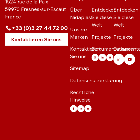
1524 rue de la Paix
59970 Fresnes-sur-Escaut
Über
Entdecken
Entdecken
France
Nidaplast
Sie diese
Sie diese
Welt
Welt
+33 (0)3 27 44 72 00
Unsere
Marken
Projekte
Projekte
Kontaktieren Sie uns
Kontaktieren
Dokumentationen
Dokumenta
Sie uns
Sitemap
Datenschutzerklärung
Rechtliche
Hinweise