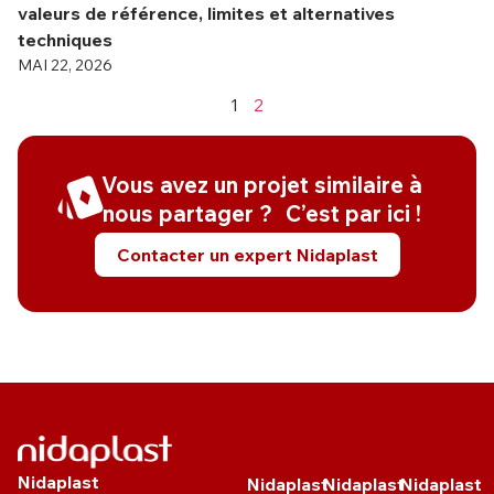
valeurs de référence, limites et alternatives
techniques
MAI 22, 2026
1
2
Vous avez un projet similaire à
nous partager ? C’est par ici !
Contacter un expert Nidaplast
Nidaplast
Nidaplast
Nidaplast
Nidaplast