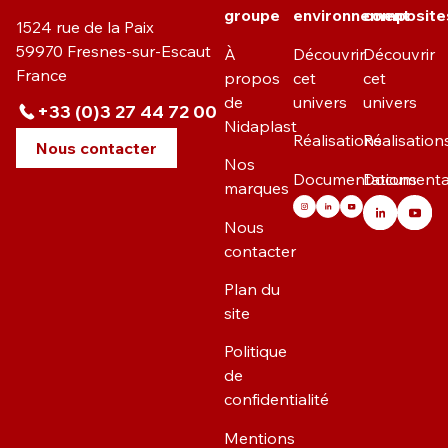
groupe
environnement
composite
1524 rue de la Paix
59970 Fresnes-sur-Escaut
À
Découvrir
Découvrir
France
propos
cet
cet
de
univers
univers
+33 (0)3 27 44 72 00
Nidaplast
Réalisations
Réalisation
Nous contacter
Nos
Documentations
Documenta
marques
Nous
contacter
Plan du
site
Politique
de
confidentialité
Mentions